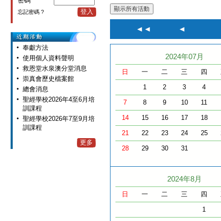
密碼
登入
忘記密碼 ?
◄◄
◄
奉獻方法
2024年07月
使用個人資料聲明
救恩堂水泉澳分堂消息
日
一
二
三
四
崇真會歷史檔案館
1
2
3
4
總會消息
聖經學校2026年4至6月培
7
8
9
10
11
訓課程
14
15
16
17
18
聖經學校2026年7至9月培
訓課程
21
22
23
24
25
更多
28
29
30
31
2024年8月
日
一
二
三
四
1