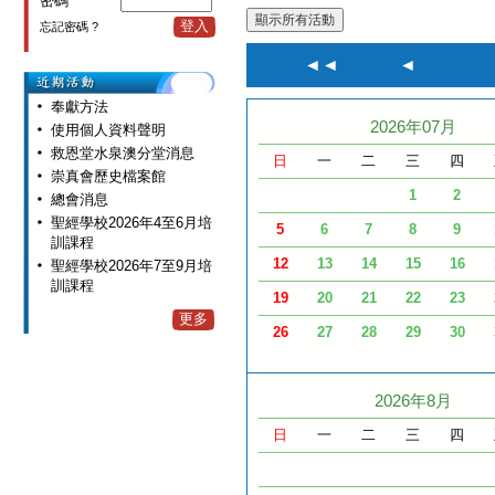
密碼
登入
忘記密碼 ?
◄◄
◄
奉獻方法
2026年07月
使用個人資料聲明
救恩堂水泉澳分堂消息
日
一
二
三
四
崇真會歷史檔案館
1
2
總會消息
聖經學校2026年4至6月培
5
6
7
8
9
訓課程
12
13
14
15
16
聖經學校2026年7至9月培
訓課程
19
20
21
22
23
更多
26
27
28
29
30
2026年8月
日
一
二
三
四