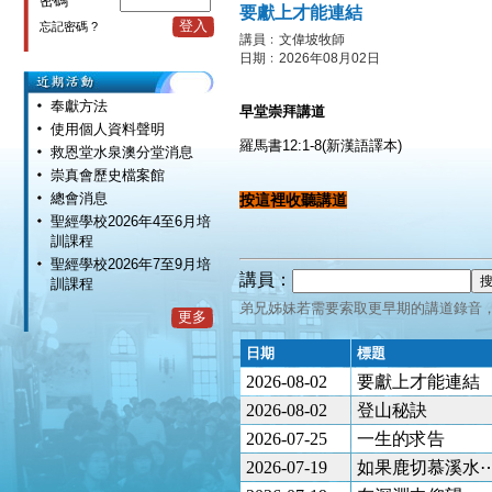
密碼
要獻上才能連結
登入
忘記密碼 ?
講員﹕文偉坡牧師
日期﹕2026年08月02日
奉獻方法
早堂崇拜講道
使用個人資料聲明
羅馬書12:1-8(新漢語譯本)
救恩堂水泉澳分堂消息
崇真會歷史檔案館
總會消息
按這裡收聽講道
聖經學校2026年4至6月培
訓課程
聖經學校2026年7至9月培
講員：
訓課程
弟兄姊妹若需要索取更早期的講道錄音
更多
日期
標題
2026-08-02
要獻上才能連結
2026-08-02
登山秘訣
2026-07-25
一生的求告
2026-07-19
如果鹿切慕溪水