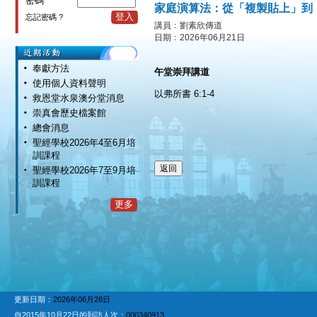
密碼
家庭演算法：從「複製貼上」到
登入
忘記密碼 ?
講員﹕劉素欣傳道
日期﹕2026年06月21日
奉獻方法
午堂崇拜講道
使用個人資料聲明
以弗所書 6:1-4
救恩堂水泉澳分堂消息
崇真會歷史檔案館
總會消息
聖經學校2026年4至6月培
訓課程
聖經學校2026年7至9月培
訓課程
更多
更新日期：
2026年06月28日
自2015年10月22日的到訪人次：
000340913