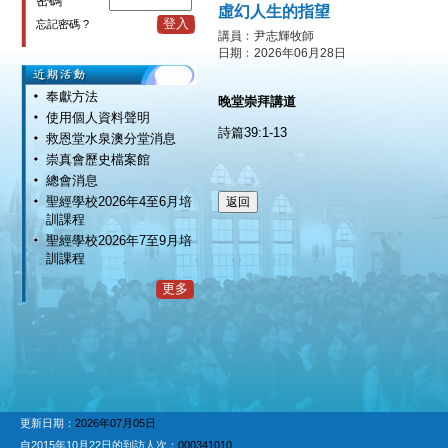
密碼
虛幻人生的指望
登入
忘記密碼 ?
講員﹕尹志輝牧師
日期﹕2026年06月28日
奉獻方法
晚堂崇拜講道
使用個人資料聲明
詩篇
39:1-13
救恩堂水泉澳分堂消息
崇真會歷史檔案館
總會消息
聖經學校2026年4至6月培
訓課程
聖經學校2026年7至9月培
訓課程
更多
更新日期：
2026年07月05日
自2015年10月22日的到訪人次：
000341010