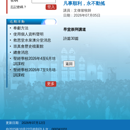
密碼
凡事順利，永不動搖
登入
忘記密碼 ?
講員﹕文偉坡牧師
日期﹕2026年07月05日
奉獻方法
早堂崇拜講道
使用個人資料聲明
詩篇30篇
救恩堂水泉澳分堂消息
崇真會歷史檔案館
總會消息
聖經學校2026年4至6月培
訓課程
聖經學校2026年7至9月培
訓課程
更多
更新日期：
2026年07月12日
自2015年10月22日的到訪人次：
000341031