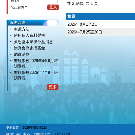
密碼
共 2 紀錄, 共 1 頁
登入
忘記密碼 ?
標題
2026年8月1至2日
奉獻方法
2026年7月25至26日
使用個人資料聲明
救恩堂水泉澳分堂消息
崇真會歷史檔案館
總會消息
聖經學校2026年4至6月培
訓課程
聖經學校2026年7至9月培
訓課程
更多
更新日期：
2026年08月01日
自2015年10月22日的到訪人次：
000130829