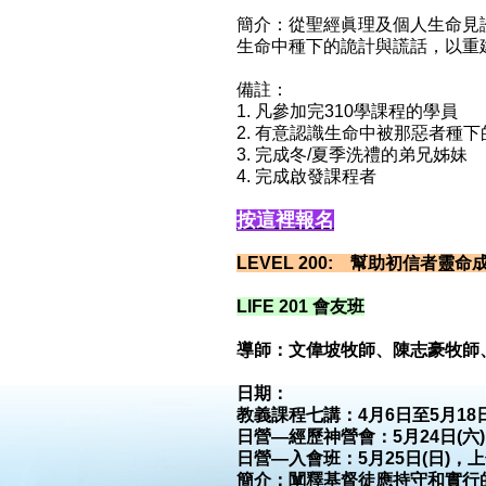
簡介：從聖經眞理及個人生命見
生命中種下的詭計與謊話，以重
備註：
1. 凡參加完310學課程的學員
2. 有意認識生命中被那惡者種
3. 完成冬/夏季洗禮的弟兄姊妹
4. 完成啟發課程者
按這裡報名
LEVEL 200: 幫助初信者靈命
LIFE 201 會友班
導師：文偉坡牧師、陳志豪牧師
日期：
教義課程七講：4月6日至5月18日，
日營—經歷神營會：5月24日(六)，
日營—入會班：5月25日(日)，上午9:
簡介：闡釋基督徒應持守和實行