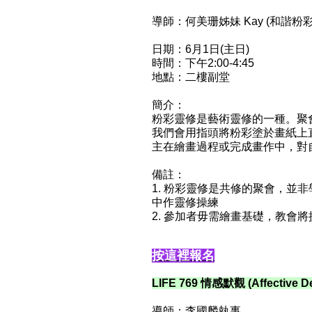
導師：
何美珊姊妹 Kay (和諧粉
日期：6月1日(主日)
時間：下午2:00-4:45
地點：二樓副堂
簡介：
粉彩靈修是藝術靈修的一種。聚
我們會用指頭將粉彩塗於畫紙上
主在繪畫過程或完成畫作中，對
備註：
1. 粉彩靈修是共修的聚會，
中作靈修操練
2. 參加者毋需繪畫基礎，教會
按這裡報名
LIFE 769 情感默觀 (Affective De
導師：
李國麟執事