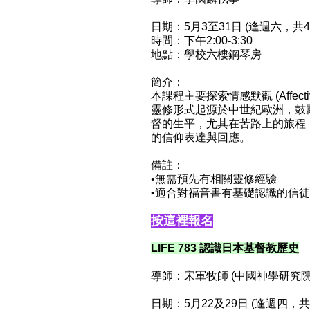
日期：5月3至31日 (逢週六，共
時間：下午2:00-3:30
地點：學校六樓鋼琴房
簡介：
本課程主要探索情感默觀 (Affec
靈修形式起源於中世紀歐洲，鼓
督的生平，尤其在苦路上的旅程
的信仰表達與回應。
備註：
•無需預先有相關靈修經驗
•適合對福音書有基礎認識的信徒
按這裡報名
LIFE 783 認識日本基督教歷史
導師：宋軍牧師 (中國神學研究
日期：5⽉22及29⽇ (逢週四，共