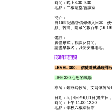
時間：晚上8:00-9:30
地點：二樓副堂/會議室
簡介：
自16世紀基督信仰傳入日本，
默、苦痛、隱藏的數百年 (16-1
備註：
實體形式，授課及答問。
請盡早報名，以便安排場地。
按這裡報名
LEVEL 300: 信徒造就基
LIFE 330 心思的戰場
導師：鍾燕玲牧師、文翁佩茵師母
日期：5月4日至6月1日(逢主日，
時間：上午 11:00-12:30
地點：學校六樓綜藝館