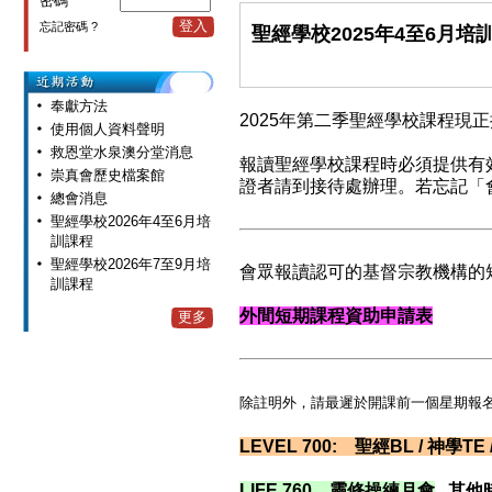
密碼
登入
忘記密碼 ?
聖經學校2025年4至6月培
奉獻方法
2025年第二季聖經學校課程現
使用個人資料聲明
救恩堂水泉澳分堂消息
報讀聖經學校課程時必須提供有
崇真會歷史檔案館
證者請到接待處辦理。若忘記「會
總會消息
聖經學校2026年4至6月培
訓課程
聖經學校2026年7至9月培
會眾報讀認可的基督宗教機構的
訓課程
外間短期課程資助申請表
更多
除註明外，請最遲於開課前一個星期報
LEVEL 700: 聖經BL / 神學T
LIFE 760 靈修操練月會
其他