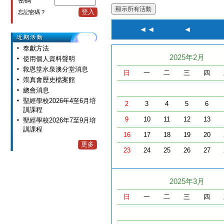
密碼
登入
忘記密碼 ?
◄◄
◄
奉獻方法
2025年2月
使用個人資料聲明
救恩堂水泉澳分堂消息
日
一
二
三
四
崇真會歷史檔案館
總會消息
聖經學校2026年4至6月培
2
3
4
5
6
訓課程
9
10
11
12
13
聖經學校2026年7至9月培
訓課程
16
17
18
19
20
更多
23
24
25
26
27
2025年3月
日
一
二
三
四