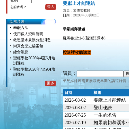
密碼
要獻上才能連結
登入
忘記密碼 ?
講員﹕文偉坡牧師
日期﹕2026年08月02日
奉獻方法
早堂崇拜講道
使用個人資料聲明
羅馬書12:1-8(新漢語譯本)
救恩堂水泉澳分堂消息
崇真會歷史檔案館
總會消息
按這裡收聽講道
聖經學校2026年4至6月培
訓課程
聖經學校2026年7至9月培
講員：
訓課程
弟兄姊妹若需要索取更早期的講道錄音
更多
日期
標題
2026-08-02
要獻上才能連結
2026-08-02
登山秘訣
2026-07-25
一生的求告
2026-07-19
如果鹿切慕溪水