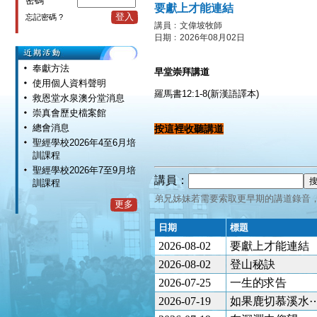
密碼
要獻上才能連結
登入
忘記密碼 ?
講員﹕文偉坡牧師
日期﹕2026年08月02日
奉獻方法
早堂崇拜講道
使用個人資料聲明
羅馬書12:1-8(新漢語譯本)
救恩堂水泉澳分堂消息
崇真會歷史檔案館
總會消息
按這裡收聽講道
聖經學校2026年4至6月培
訓課程
聖經學校2026年7至9月培
講員：
訓課程
弟兄姊妹若需要索取更早期的講道錄音
更多
日期
標題
2026-08-02
要獻上才能連結
2026-08-02
登山秘訣
2026-07-25
一生的求告
2026-07-19
如果鹿切慕溪水