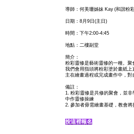
導師：
何美珊姊妹 Kay (和諧粉
日期：8月9日(主日)
時間：下午2:00-4:45
地點：二樓副堂
簡介：
粉彩靈修是藝術靈修的一種。聚
我們會用指頭將粉彩塗於畫紙上
主在繪畫過程或完成畫作中，對
備註：
1. 粉彩靈修是共修的聚會，
中作靈修操練
2. 參加者毋需繪畫基礎，教會
按這裡報名