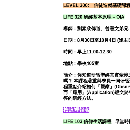
LEVEL 300: 信徒造就基
LIFE 320 研經基本原理 – OIA
導師：劉素欣傳道、曾憲文弟兄
日期：8月30日至10月4日 (逢主
時間：早上11:00-12:30
地點：
學校405室
簡介：你知道研習聖經其實牽涉
嗎？ 本課程著重與學員一同研習聖
程重點介紹如何「觀察」(Observa
而「應用」(Applicatio
徑的研經方法。
按這裡報名
LIFE 103 信仰生活課程
早堂時