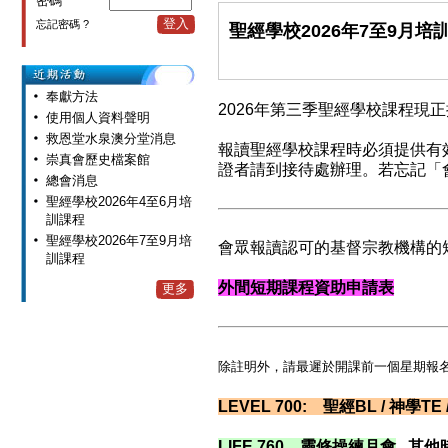
密碼
登入
忘記密碼 ?
聖經學校2026年7至9月培
奉獻方法
2026年第三季聖經學校課程現
使用個人資料聲明
救恩堂水泉澳分堂消息
報讀聖經學校課程時必須提供有
崇真會歷史檔案館
證者請到接待處辦理。若忘記「會
總會消息
聖經學校2026年4至6月培
訓課程
聖經學校2026年7至9月培
會眾報讀認可的基督宗教機構的
訓課程
外間短期課程資助申請表
更多
除註明外，請最遲於開課前一個星期報
LEVEL 700: 聖經BL / 神學T
LIFE 760 靈修操練月會
其他