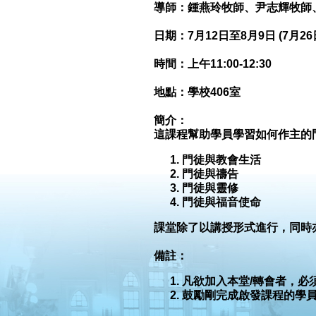
導師：
鍾燕玲牧師、尹志輝牧師
日期：7月12日至8月9日 (7月26
時間：
上午11:00-12:30
地點：
學校406室
簡介：
這課程幫助學員學習如何作主的
門徒與教會生活
門徒與禱告
門徒與靈修
門徒與福音使命
課堂除了以講授形式進行，同時
備註：
凡欲加入本堂/轉會者，必
鼓勵剛完成啟發課程的學