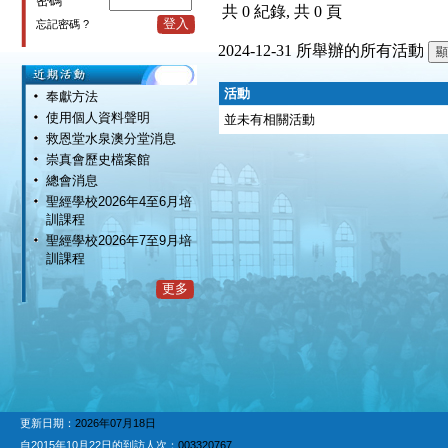
密碼
共 0 紀錄, 共 0 頁
登入
忘記密碼 ?
2024-12-31 所舉辦的所有活動
活動
奉獻方法
使用個人資料聲明
並未有相關活動
救恩堂水泉澳分堂消息
崇真會歷史檔案館
總會消息
聖經學校2026年4至6月培
訓課程
聖經學校2026年7至9月培
訓課程
更多
更新日期：
2026年07月18日
自2015年10月22日的到訪人次：
003320767