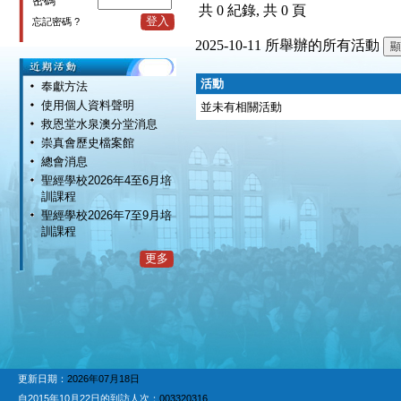
密碼
共 0 紀錄, 共 0 頁
登入
忘記密碼 ?
2025-10-11 所舉辦的所有活動
活動
奉獻方法
使用個人資料聲明
並未有相關活動
救恩堂水泉澳分堂消息
崇真會歷史檔案館
總會消息
聖經學校2026年4至6月培
訓課程
聖經學校2026年7至9月培
訓課程
更多
更新日期：
2026年07月18日
自2015年10月22日的到訪人次：
003320316