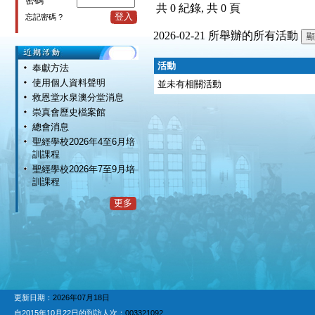
密碼
共 0 紀錄, 共 0 頁
登入
忘記密碼 ?
2026-02-21 所舉辦的所有活動
活動
奉獻方法
使用個人資料聲明
並未有相關活動
救恩堂水泉澳分堂消息
崇真會歷史檔案館
總會消息
聖經學校2026年4至6月培
訓課程
聖經學校2026年7至9月培
訓課程
更多
更新日期：
2026年07月18日
自2015年10月22日的到訪人次：
003321092